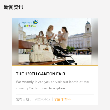
新闻资讯
THE 139TH CANTON FAIR
We warmly invite you to visit our booth at the
coming Canton Fair to explore ...
发布日期：
2026-04-17
了解详情>>