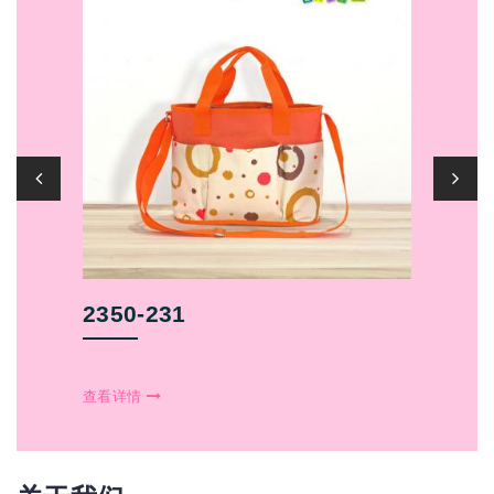
2350-231
查看详情