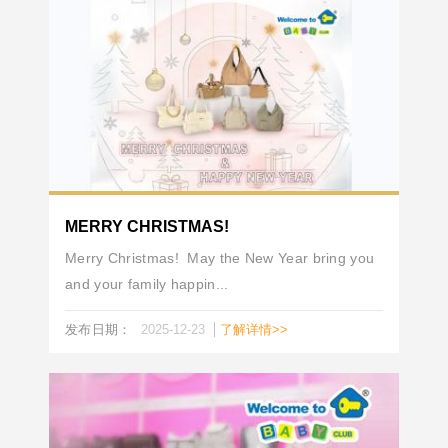
MERRY CHRISTMAS!
Merry Christmas! May the New Year bring you
and your family happin...
发布日期：
2025-12-23
了解详情>>