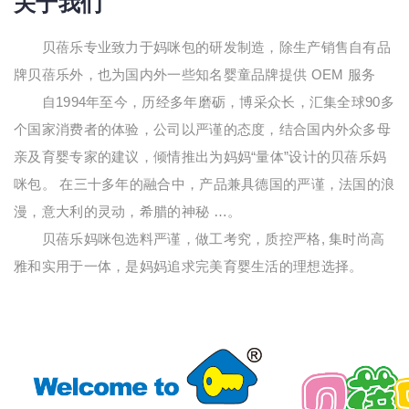
关于我们
贝蓓乐专业致力于妈咪包的研发制造，除生产销售自有品
牌贝蓓乐外，也为国内外一些知名婴童品牌提供 OEM 服务
自1994年至今，历经多年磨砺，博采众长，汇集全球90多
个国家消费者的体验，公司以严谨的态度，结合国内外众多母
亲及育婴专家的建议，倾情推出为妈妈“量体”设计的贝蓓乐妈
咪包。 在三十多年的融合中，产品兼具德国的严谨，法国的浪
漫，意大利的灵动，希腊的神秘 …。
贝蓓乐妈咪包选料严谨，做工考究，质控严格, 集时尚高
雅和实用于一体，是妈妈追求完美育婴生活的理想选择。